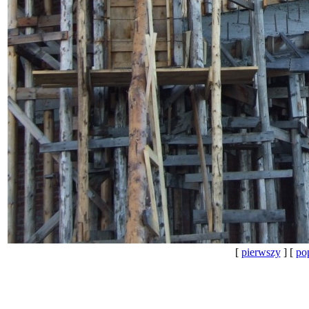
[
pierwszy
] [
po