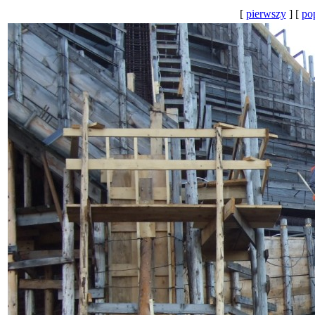
[
pierwszy
] [
po